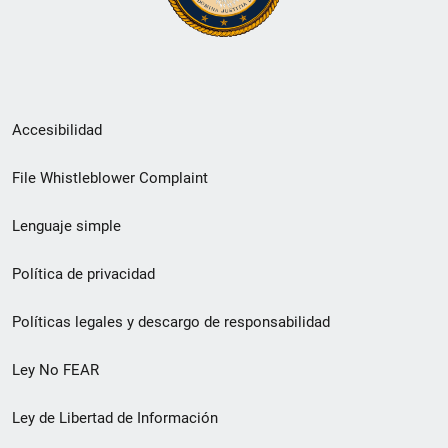
Menú
Accesibilidad
de
File Whistleblower Complaint
enlace
Lenguaje simple
de
pie
Política de privacidad
de
Políticas legales y descargo de responsabilidad
página
Ley No FEAR
secundario
Ley de Libertad de Información