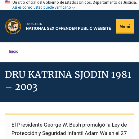
Un sitio oficial del Gobierno de Estados Unidos, Departamento de Justicia.
Pasar
Así es como usted puede verificarlo
al
contenido
Menú
principal
Inicio
DRU KATRINA SJODIN 1981
– 2003
El Presidente George W. Bush promulgó la Ley de
Protección y Seguridad Infantil Adam Walsh el 27