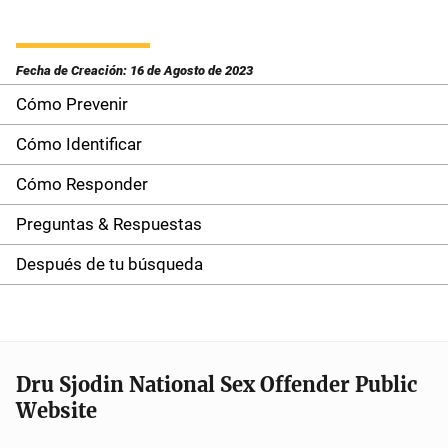
Fecha de Creación: 16 de Agosto de 2023
Cómo Prevenir
S
i
Cómo Identificar
d
Cómo Responder
e
Preguntas & Respuestas
n
Después de tu búsqueda
a
v
i
Dru Sjodin National Sex Offender Public
Website
g