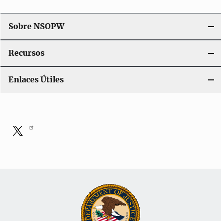
a
t
Sobre NSOPW
i
Recursos
o
Enlaces Útiles
n