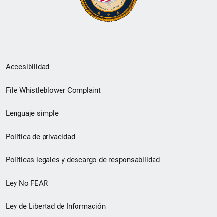
Menú
Accesibilidad
de
File Whistleblower Complaint
enlace
Lenguaje simple
de
pie
Política de privacidad
de
Políticas legales y descargo de responsabilidad
página
Ley No FEAR
secundario
Ley de Libertad de Información